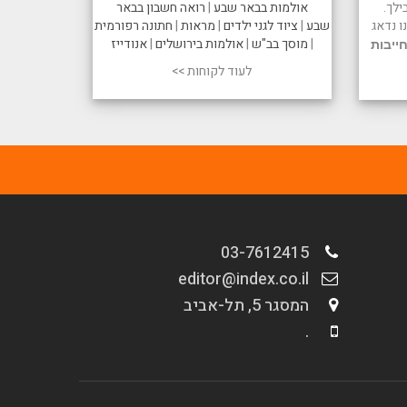
ילך.
אולמות בבאר שבע
|
רואה חשבון בבאר
 נדאג
שבע
|
ציוד לגני ילדים
|
מראות
|
חתונה רפורמית
|
מוסך בב"ש
|
אולמות בירושלים
|
אנודייז
ייבות
לעוד לקוחות >>
03-7612415
editor@index.co.il
המסגר 5, תל-אביב
.