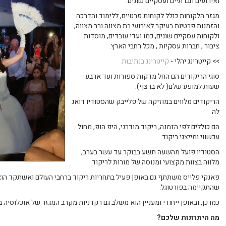
ואירועים חברתיים ועסקיים שונים.
מגזר הלקוחות כולל לקוחות פרטיים, ללימוד והדרכה
והזמנות פרטיות בעיקר לאירועי בת מצווה ובר מצווה,
ולקוחות עסקיים שונים, כמו ועדי עובדים, מוסדות
ציבור , חברות עסקיות , מכל רחבי הארץ.
>> קייטרינג יהלי -
קייטרינג בנתיבות
סוגי הריקודים הם החל מדקות ספורות ועד ארבע
שעות למופע שלם( לא ברצף).
הריקודים מלווים במוזיקה של פלייבק שהסטודיו דואג
לה
הם כוללים לפי הזמנה, ריקוד מודרני, היפ הופ, מחול
עכשווי ומייצגי ריקוד.
הסטודיו פועל מהשעה תשע בבוקר עד עשר בערב,
מלווה בצוות מקצועי ומנוסה של מורות לריקוד.
פאנקי פלייס משתתף גם באופן פעיל בתחריות ריקוד ברחבי העולם ואשתקד הוא 
שהתקיימה בפורטוגל.
כמו כן, ובאופן ייחודי ומעניין הוא משלב גם רקדניות מקרב המגזר של אוכלוסיה 
מה היתרונות שלכם?