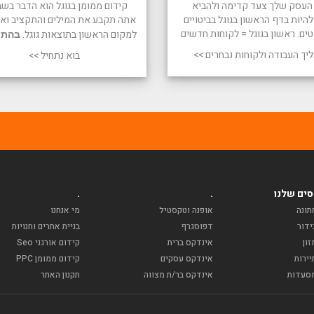
העסק שלך צעד קדימה ולהביא
קידום ממומן בגוגל הוא הדבר בשב
היות בדף הראשון בגוגל בביטויים
אתה תקבע את המילים והתקציב ואנו
טים. ראשון בגוגל = לקוחות חדשים
למקום הראשון בתוצאות גוגל.
בהתח
יך העבודה ולקוחות נבחרים >>
בוא נתחיל >>
ים שלנו
.
.
תונה
אופנה וטקסטיל
מי אנחנו
ידור
דפוסגרף
בניית אתרים וחנויות
ון
אינדקס ברית
קידום אורגני Seo
ירות
אינדקס עסקים
קידום ממומן PPC
סעדות
אינדקס בר/ת מצווה
תקנון האתר