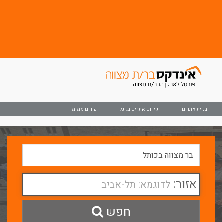
בניית אתרים
קידום אתרים בגוגל
קידום ממומן
אזור:
לדוגמא: תל-אביב
חפש