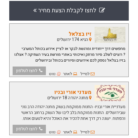
לחצו לקבלת הצעת מחיר
זיו בצלאל
הגיא 174 ירושלים
מחפשים דרך ייחודית ומרגשת לבקר או לציין אירוע בכותל המערבי
?
רוצים לשלב סיור מרתק ואיכותי באתרי מורשת בעיר העתיקה ?
אצלנו
בזיו בצלאל נספק לכם אירועים וסיורים בכותל ובירושלים
לחצו לטלפון
למייל
לאתר
נווט
מעדני אורי ובניו
מחנה יהודה 18 ירושלים
מעדניית אורי ובניו- החנות ממוקמת בשוק מחנה יהודה הרב גוני
שבירושלים. החנות ממוקמת בלב ליבו של השוק ברחוב הראשי
והפתוח. ישנה רק דרך אחת להכיר את האוכל והיא לטעום אותו.
לחצו לטלפון
למייל
לאתר
נווט