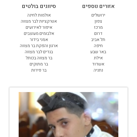
אזורים נוספים
סיווגים בולטים
ירושלים
אולמות לחינה
צפון
אטרקציות לבר מצווה
מרכז
איפור לאירועים
דרום
אלבומים מעוצבים
תל אביב
אמני בידור
חיפה
ארגון והפקת בר מצווה
באר שבע
בגדים לבר מצווה
אילת
בר מצווה בכותל
אשדוד
בר מתוקים
נתניה
בר פירות