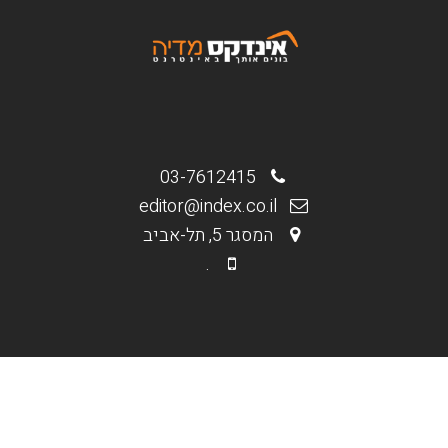
03-7612415
editor@index.co.il
המסגר 5, תל-אביב
.
.
מי אנחנו
בניית אתרים וחנויות