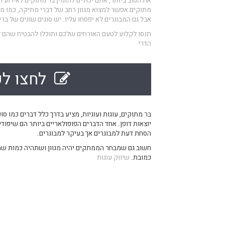
את הטוב ביותר, אתם יכולים להזמין בר מתוקים לאירוע וקי
מתוקים אפשר למצוא מגוון רחב של דברי מתיקה, כמו מפל
אבל גם המבוגרים לא יפסחו עליו. יש סוגים שונים של בר
תנסו לקלוע לטעם האורחים שלכם ותוכלו להבטיח שהם לא 
הדרי
לחצו לק
בר מתוקים, עוגות ועוגיות, מציע בדרך כלל דברים כמו סוכר
יוצאות דופן. אחד הדברים הפופולאריים ביותר הם שיפוד
הסחת דעת למבוגרים אך בעיקר למבוגרים.
חשוב גם שמבחר הממתקים יהיה מגוון ושתהיה כמות שתספ
כמובת.
שיווק עוגות