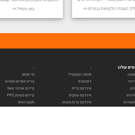
יך העבודה ולקוחות נבחרים >>
בוא נתחיל >>
ים שלנו
.
.
תונה
אופנה וטקסטיל
מי אנחנו
ידור
דפוסגרף
בניית אתרים וחנויות
ון
אינדקס ברית
קידום אורגני Seo
ירות
אינדקס עסקים
קידום ממומן PPC
סעדות
אינדקס בר/ת מצווה
תקנון האתר