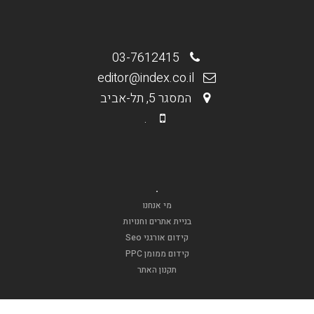
03-7612415
editor@index.co.il
המסגר 5, תל-אביב
.
.
מי אנחנו
בניית אתרים וחנויות
קידום אורגני Seo
קידום ממומן PPC
תקנון האתר