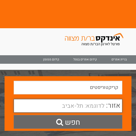
בניית אתרים
קידום אתרים בגוגל
קידום ממומן
אזור:
לדוגמא: תל-אביב
חפש