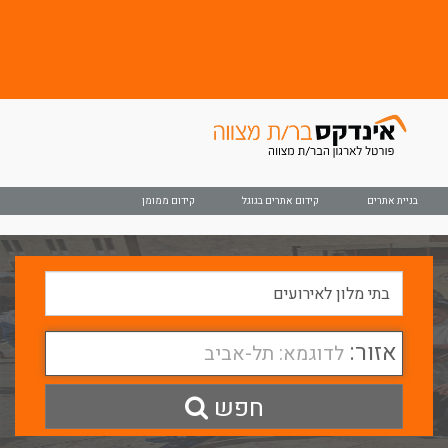
בניית אתרים
קידום אתרים בגוגל
קידום ממומן
אזור:
לדוגמא: תל-אביב
חפש