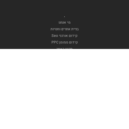
.
מי אנחנו
בניית אתרים וחנויות
קידום אורגני Seo
קידום ממומן PPC
תקנון האתר
.
אופנה וטקסטיל
דפוסגרף
אינדקס ברית
אינדקס עסקים
אינדקס בר/ת מצווה