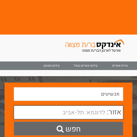
בניית אתרים
קידום אתרים בגוגל
קידום ממומן
אזור:
לדוגמא: תל-אביב
חפש