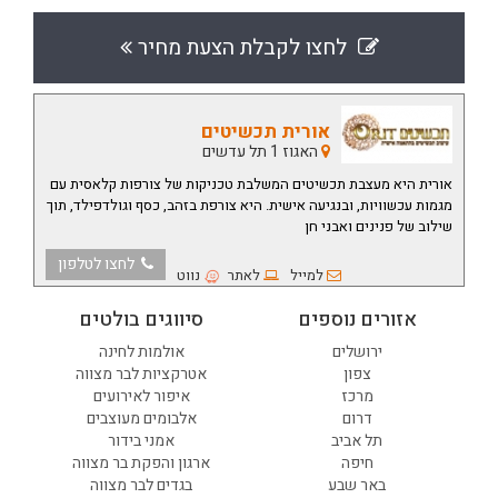
לחצו לקבלת הצעת מחיר
אורית תכשיטים
האגוז 1 תל עדשים
אורית היא מעצבת תכשיטים המשלבת טכניקות של צורפות קלאסית עם
מגמות עכשוויות, ובנגיעה אישית. היא צורפת בזהב, כסף וגולדפילד, תוך
שילוב של פנינים ואבני חן
לחצו לטלפון
למייל
לאתר
נווט
אזורים נוספים
סיווגים בולטים
ירושלים
אולמות לחינה
צפון
אטרקציות לבר מצווה
מרכז
איפור לאירועים
דרום
אלבומים מעוצבים
תל אביב
אמני בידור
חיפה
ארגון והפקת בר מצווה
באר שבע
בגדים לבר מצווה