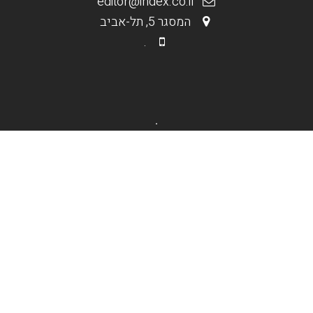
editor@index.co.il
המסגר 5, תל-אביב
.
.
מי אנחנו
בניית אתרים וחנויות
קידום אורגני Seo
קידום ממומן PPC
תקנון האתר
.
אופנה וטקסטיל
דפוסגרף