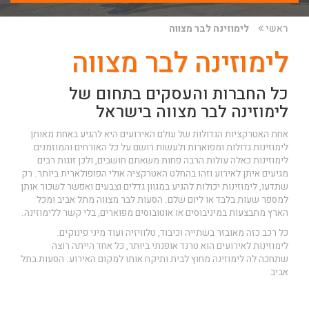
ראשי
לימוזינה לבר מצווה
לימוזינה לבר מצווה
כל החברות והעסקים בתחום של
לימוזינה לבר מצווה בישראל
אחת האטרקציות הגדולות של עולם האירועים היא להגיע באחת מאותן
לימוזינות גדולות ומפוארות ולעשות רושם על כל האורחים והמוזמנים.
לימוזינות כאלה עולות הרבה פחות משאתם חושבים, ולכן זוגות רבים
מגיעים איתן לאירוע וזהו בהחלט האטרקציה אולי הפופולארית ביותר. רק
שתדעו, לימוזינות יכולות להגיע במגוון גדלים וצבעים ואפשר לשכור אותן
למספר שעות בלבד או ליום שלם. הסעות לבר מצווה מתל אביב ומכל
הארץ מתבצעות במיניבוסים או אוטובוסים מפוארים, בלי קשר ללימוזינה.
כל רכב כזה מאובזר בשתייה וכיבוד, טלוויזיה ועוד מיני פינוקים.
לימוזינות לאירועים הוא טרנד אופנתי ביותר, כל אחד הייתה רוצה
שתחכה לה לימוזינה מחוץ לבית ותיקח אותו למקום האירוע.
הסעות בתל
אביב