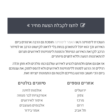
לחצו לקבלת הצעת מחיר
השכרת לימוזינה ו/או
האמר לימוזינה
חוסכת גם הרבה ארגונים ביום
האירוע וכך הוא יוכל להתארגן בנחת בלי לדאוג לקישוט הרכב או לסידור
הרכב לקראת האירוע המיוחל והזמנת לימוזינות לאירועים תגרום
להתארגנות רגועה וללא לחצים מיותרים.
אז אם גם אתם חלמתם להגיע לאירוע שלכם כמו מלכים ולא חתן וכלה
רגילים זה הרגע לפנות ללימוזינות לאירועים ולא להסס לפנק את עצמכם
ביום הכי חשוב ומרגש בחייכם ולבטח גם התמונות ינציחו זאת.
אזורים נוספים
סיווגים בולטים
ירושלים
אולמות לחינה
צפון
אטרקציות לבר מצווה
מרכז
איפור לאירועים
דרום
אלבומים מעוצבים
תל אביב
אמני בידור