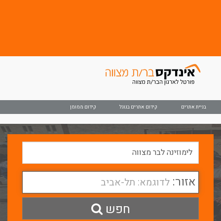
בניית אתרים
קידום אתרים בגוגל
קידום ממומן
אזור:
לדוגמא: תל-אביב
חפש