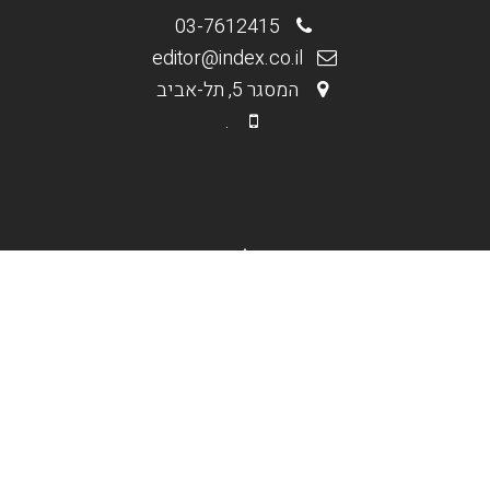
03-7612415
editor@index.co.il
המסגר 5, תל-אביב
.
.
מי אנחנו
בניית אתרים וחנויות
קידום אורגני Seo
קידום ממומן PPC
תקנון האתר