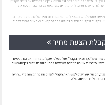
לכך. כשמדובר במוסיקה לבת ובר מצווה, צריך גם להחליט אם רוצים תקליטן
ם ולא יפריע לחוגגים. להקת זמרים משתלטת על הרחבה והופכת את
מאשר פסטיבל. יש בנמצא להקות ממגוון רחב מאד של סגנונות מוסיקה בר
יו. רקדנים ורקדניות יכולים להופיע במספר קטעים עצמאיים ואח"כ לרקוד
בלת הצעת מחיר
ם שיודעים "לקרוא את הקהל", עולים אלפי שקלים, במיוחד אם הם מביאים
דופן. תזכרו כי אווירה מיוחדת ומעניינת בחתונה שלכם יגרום לכך שאנשים
הכול, הם אלו שצריכים למשוך את הקהל ולהרים את בר המצווה כדי שתהיה
את ניהול בר המצווה כולה.