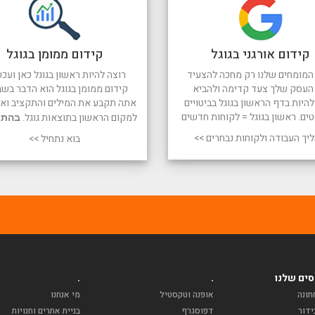
קידום אורגני בגוגל
קידום ממומן בגוגל
המומחים שלנו רק מחכה להצעיד
רוצה להיות ראשון בגוגל כאן ועכש
העסק שלך צעד קדימה ולהביא
קידום ממומן בגוגל הוא הדבר בשב
היות בדף הראשון בגוגל בביטויים
אתה תקבע את המילים והתקציב ואנו
טים. ראשון בגוגל = לקוחות חדשים
למקום הראשון בתוצאות גוגל.
בהתח
יך העבודה ולקוחות נבחרים >>
בוא נתחיל >>
ים שלנו
.
.
תונה
אופנה וטקסטיל
מי אנחנו
ידור
דפוסגרף
בניית אתרים וחנויות