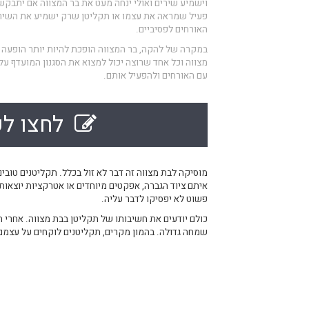
וישמיע שירים ואולי ינחה מעט את בר המצווה אם יתבקש 
פעיל שמראה את עצמו או תקליטן שרק ישמיע את השירי
האורחים לפסיביים.
במקרה של להקה, בר המצווה הופכת להיות יותר הופעה 
מצווה וכל אחד שרוצה יכול למצוא את הסגנון המועדף על
עם האורחים ולהפעיל אותם.
לחצו לק
מוסיקה לבת מצווה זה דבר לא זול בכלל. תקליטנים טובי
איתם ציוד הגברה, אפקטים מיוחדים או אטרקציות יוצאות 
פשוט לא יפסיקו לדבר עליה.
כולם יודעים את חשיבותו של תקליטן בבת מצווה. אחרי 
שמחה גדולה. בהמון מקרים, תקליטנים לוקחים על עצמם 