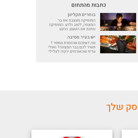
כתבות מהתחום
בוחרים תקליטן
המוסיקה מעצבת את בר
המצווה, לטוב ולרע. המוסיקה
נותנת את הטעם, הרקע
והאווירה של האירוע ובחירת
יש בעיר מסיבה
התקליטן (DJ) הנכון יכולה
להרים את האירוע שלכם
מה דעתכם שהזמרת מספר 1
לשמיים ולהפוך אותו למוצלח
תשיר לכם בבר המצווה? ואולי
שידברו עליו שבועות אחרי
עדיף שהאורחים ירקדו לצלילי
במכולת השכונתית
הלהקה הוותיקה שתשיר להם ב-
Live? כל אפשרויות המוסיקה
בחגיגה
עסק שלך