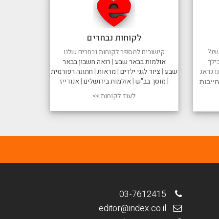
לקוחות נבחרים
יו?
קישורים למספר לקוחות נבחרים שלנו
ילך.
אולמות בבאר שבע
|
רואה חשבון בבאר
 נדאג
שבע
|
ציוד לגני ילדים
|
מראות
|
חתונה רפורמית
|
מוסך בב"ש
|
אולמות בירושלים
|
אנודייז
ייבות
לעוד לקוחות >>
03-7612415
editor@index.co.il