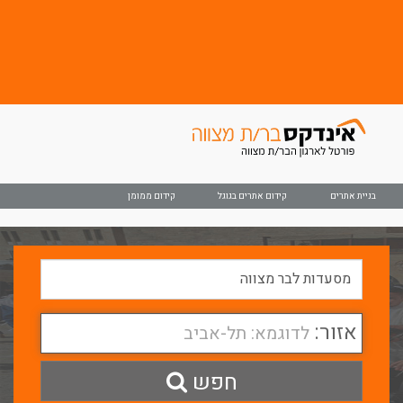
בניית אתרים
קידום אתרים בגוגל
קידום ממומן
אזור:
לדוגמא: תל-אביב
חפש