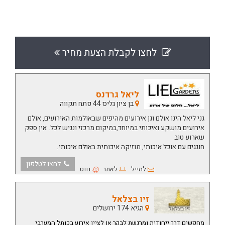
לחצו לקבלת הצעת מחיר
ליאל גרדנס
בן ציון גליס 44 פתח תקווה
גני ליאל הינו אולם וגן אירועים מהיפים שבאולמות האירועים, אולם
אירועים מושקע ואיכותי במיוחד,במיקום מרכזי ונגיש לכל. אין ספק
שארוע טוב
חוגגים עם אוכל איכותי, מוזיקה איכותית באולם איכותי.
לחצו לטלפון
למייל
לאתר
נווט
זיו בצלאל
הגיא 174 ירושלים
מחפשים דרך ייחודית ומרגשת לבקר או לציין אירוע בכותל המערבי