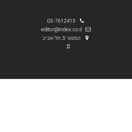
03-7612415
editor@index.co.il
המסגר 5, תל-אביב
.
.
מי אנחנו
בניית אתרים וחנויות
קידום אורגני Seo
קידום ממומן PPC
תקנון האתר