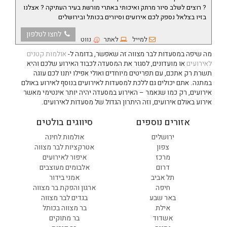
?
רוצים לשלב סיור מרתק ואיכותי באתרי מורשת בעיר העתיקה ?
אצלנו
בזיו בצלאל נספק לכם אירועים וסיורים בכותל ובירושלים
לחצו לטלפון
למייל
לאתר
נווט
מה שיפה במסעדות לבר מצווה זה שאפשר, בדומה ל-
אולמות קטנים
לאירועים
או מועדונים, לסגור את המסעדה לכבוד האירוע שלכם והיא
תשרת רק אתכם, עם תפריטים מיוחדים ואולי אפילו יתנו לכם עוגה
במתנה. אתם יכולים גם ללכת למסעדות לאירועים בנוסף לאירוע באולם
אירועים, רק כמו שנאמר – האירוע במסעדה יהיה יותר אינטימי מאשר
אירוע באולם אירועים, וזה היתרון הגדול של מסעדות לאירועים.
אזורים נוספים
סיווגים בולטים
ירושלים
אולמות לחינה
צפון
אטרקציות לבר מצווה
מרכז
איפור לאירועים
דרום
אלבומים מעוצבים
תל אביב
אמני בידור
חיפה
ארגון והפקת בר מצווה
באר שבע
בגדים לבר מצווה
אילת
בר מצווה בכותל
אשדוד
בר מתוקים