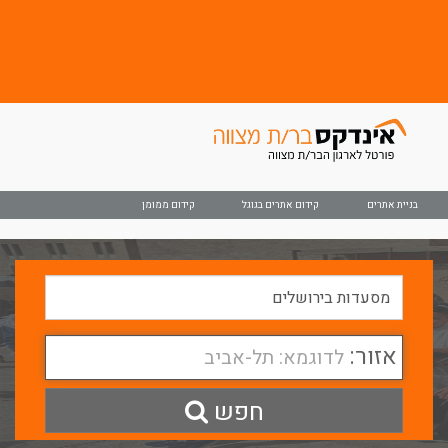
בניית אתרים
קידום אתרים בגוגל
קידום ממומן
אזור:
לדוגמא: תל-אביב
חפש