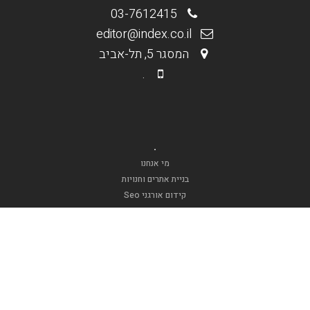
03-7612415
editor@index.co.il
המסגר 5, תל-אביב
.
.
מי אנחנו
בניית אתרים וחנויות
קידום אורגני Seo
קידום ממומן PPC
תקנון האתר
.