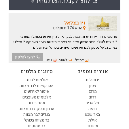
לחצו לקבלת הצעת מחיר
זיו בצלאל
הגיא 174 ירושלים
מחפשים דרך ייחודית ומרגשת לבקר או לציין אירוע בכותל המערבי
?
רוצים לשלב סיור מרתק ואיכותי באתרי מורשת בעיר העתיקה ?
אצלנו
בזיו בצלאל נספק לכם אירועים וסיורים בכותל ובירושלים
לחצו לטלפון
למייל
לאתר
נווט
אזורים נוספים
סיווגים בולטים
ירושלים
אולמות לחינה
צפון
אטרקציות לבר מצווה
מרכז
איפור לאירועים
דרום
אלבומים מעוצבים
תל אביב
אמני בידור
חיפה
ארגון והפקת בר מצווה
באר שבע
בגדים לבר מצווה
אילת
בר מצווה בכותל
אשדוד
בר מתוקים