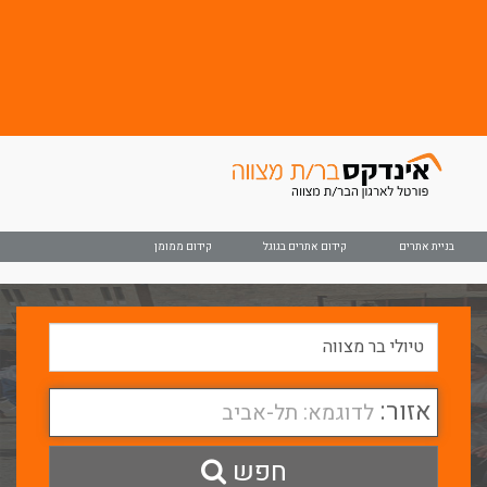
בניית אתרים
קידום אתרים בגוגל
קידום ממומן
אזור:
לדוגמא: תל-אביב
חפש