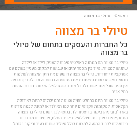
ראשי
טיולי בר מצווה
טיולי בר מצווה
כל החברות והעסקים בתחום של טיולי
בר מצווה
טיולי בר מצווה הם המתנה האולטימטיבית להעניק לילד או לילדה
שהגיעו למצוות. טיול בין מספר ימים או שבועות למקום מעניין בעולם עם
אטרקציות ייחודיות. טיולי בר מצווה חושפים את חתן המצווה לעולמות
חדשים ואף מגבשות ומאחדות את המשפחה בחופשה שכולה כיף והנאה.
אין ספק שכל אחד ישמח לקבל מתנה שכזו לגיל המצוות.
חברת הסעות
בתל אביב
טיולי בר מצווה הינם בהחלט חוויה עצומה והם יכולים להיות לאירופה
הקלאסית, למקומות אקזוטיים יותר כמו תאילנד או למשל לכמה מדינות
בארה"ב וביניהן ביקור בדיסניוורלד. בנוסף לכך, ישנם טיולי בר מצווה
המתקיימים בארץ כמו טיול לאילת או ים המלח, או סיורים מודרכים
בירושלים לכבוד ההגעה למצוות כולל טיולים שונים בעיר וביקור בכותל.