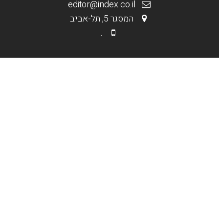
editor@index.co.il
המסגר 5, תל-אביב
.
.
מי אנחנו
בניית אתרים וחנויות
קידום אורגני Seo
קידום ממומן PPC
תקנון האתר
.
אופנה וטקסטיל